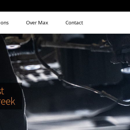
ions
Over Max
Contact
t
reek