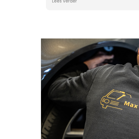
t vandaag.
een nieuwe
 is ook nog