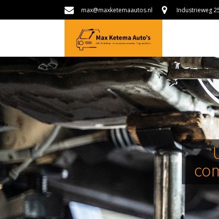
max@maxketemaautos.nl
Industrieweg 
com