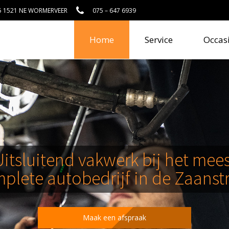
25 1521 NE WORMERVEER
075 – 647 6939
Home
Service
Occas
Uitsluitend vakwerk bij het mees
plete autobedrijf in de Zaanst
Maak een afspraak