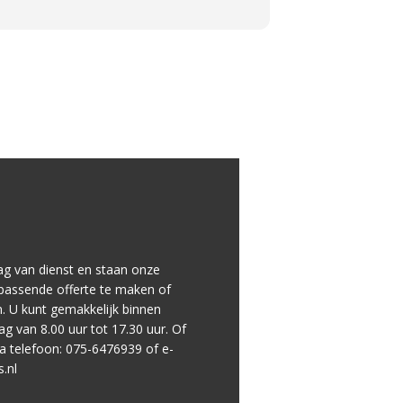
es verder
or!
raag van dienst en staan onze
assende offerte te maken of
. U kunt gemakkelijk binnen
g van 8.00 uur tot 17.30 uur. Of
a telefoon: 075-6476939 of e-
.nl