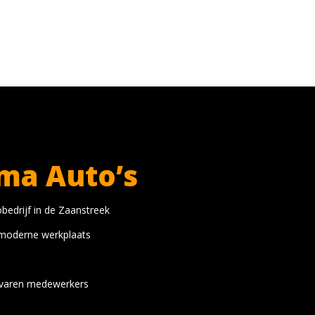
ma Auto’s
edrijf in de Zaanstreek
 moderne werkplaats
rvaren medewerkers