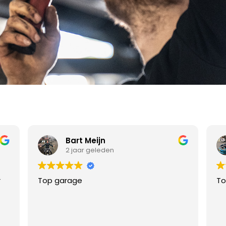
Gino Ramkisoen
2 jaar geleden
Toppers!
Al
ee
ve
uu
hi