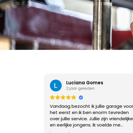
Bart Meijn
2 jaar geleden
e garage voor
Top garage
rm tevreden
ijn vriendelijke
oelde me
n ben oprecht