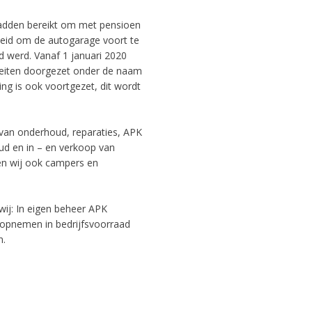
hadden bereikt om met pensioen
heid om de autogarage voort te
id werd. Vanaf 1 januari 2020
iteiten doorgezet onder de naam
ng is ook voortgezet, dit wordt
 van onderhoud, reparaties, APK
oud en in – en verkoop van
en wij ook campers en
ij: In eigen beheer APK
 opnemen in bedrijfsvoorraad
n.