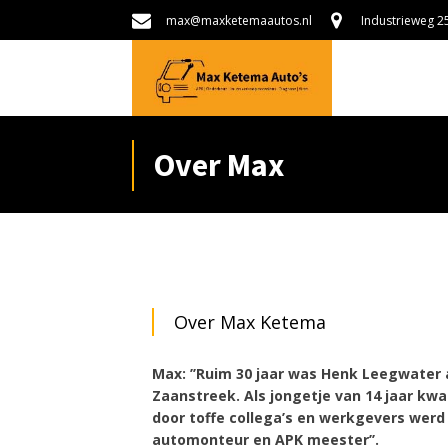
max@maxketemaautos.nl
Industrieweg 
Over Max
Over Max Ketema
Max: ’’Ruim 30 jaar was Henk Leegwater 
Zaanstreek. Als jongetje van 14 jaar kwa
door toffe collega’s en werkgevers werd
automonteur en APK meester’’.