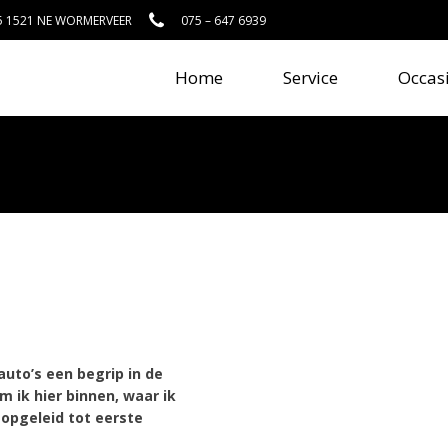
25 1521 NE WORMERVEER
075 – 647 6939
Home
Service
Occas
auto’s een begrip in de
m ik hier binnen, waar ik
 opgeleid tot eerste