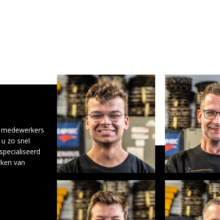
ke medewerkers
 u zo snel
specialiseerd
rken van